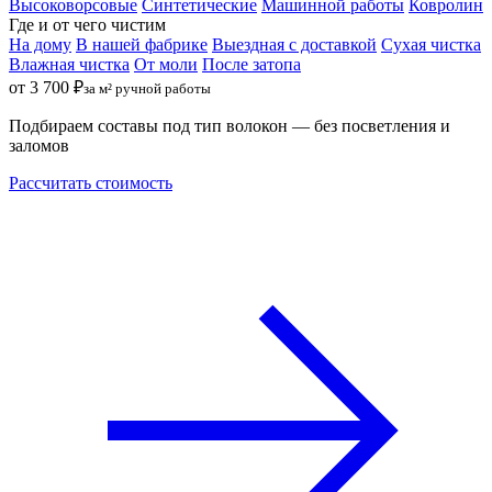
Высоковорсовые
Синтетические
Машинной работы
Ковролин
Где и от чего чистим
На дому
В нашей фабрике
Выездная с доставкой
Сухая чистка
Влажная чистка
От моли
После затопа
от 3 700 ₽
за м² ручной работы
Подбираем составы под тип волокон — без посветления и
заломов
Рассчитать стоимость