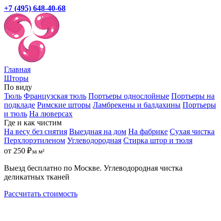
+7 (495) 648-40-68
Главная
Шторы
По виду
Тюль
Французская тюль
Портьеры однослойные
Портьеры на
подкладе
Римские шторы
Ламбрекены и балдахины
Портьеры
и тюль
На люверсах
Где и как чистим
На весу без снятия
Выездная на дом
На фабрике
Сухая чистка
Перхлорэтиленом
Углеводородная
Стирка штор и тюля
от 250 ₽
за м²
Выезд бесплатно по Москве. Углеводородная чистка
деликатных тканей
Рассчитать стоимость