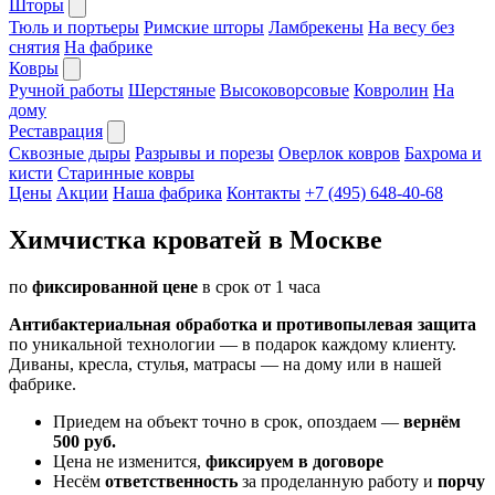
Шторы
Тюль и портьеры
Римские шторы
Ламбрекены
На весу без
снятия
На фабрике
Ковры
Ручной работы
Шерстяные
Высоковорсовые
Ковролин
На
дому
Реставрация
Сквозные дыры
Разрывы и порезы
Оверлок ковров
Бахрома и
кисти
Старинные ковры
Цены
Акции
Наша фабрика
Контакты
+7 (495) 648-40-68
Химчистка кроватей в Москве
по
фиксированной цене
в срок от 1 часа
Антибактериальная обработка и противопылевая защита
по уникальной технологии — в подарок каждому клиенту.
Диваны, кресла, стулья, матрасы — на дому или в нашей
фабрике.
Приедем на объект точно в срок, опоздаем —
вернём
500 руб.
Цена не изменится,
фиксируем в договоре
Несём
ответственность
за проделанную работу и
порчу