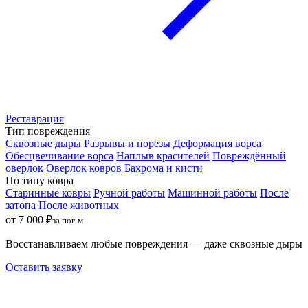
Реставрация
Тип повреждения
Сквозные дыры
Разрывы и порезы
Деформация ворса
Обесцвечивание ворса
Наплыв красителей
Повреждённый
оверлок
Оверлок ковров
Бахрома и кисти
По типу ковра
Старинные ковры
Ручной работы
Машинной работы
После
затопа
После животных
от 7 000 ₽
за пог. м
Восстанавливаем любые повреждения — даже сквозные дыры
Оставить заявку