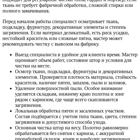
ткань не требует фабричной обработки, сложной стирки или
полного замачивания.
Перед началом работы специалист осматривает ткань,
подкладку, фурнитуру, декоративные элементы и степень
загрязнения. Если материал деликатный, есть риск усадки,
нестойкий краситель или сложные пятна, мастер может
рекомендовать чистку с вывозом на фабрику.
Выезд специалиста в удобное для клиента время. Мастер
оценивает объем работ, состояние штор и условия для
чистки на месте.
Осмотр ткани, подкладки, фурнитуры и декоративных
элементов. Проверяется плотность материала, стойкость
красителя, наличие пятен, запахов, пыли и заломов.
Удаление поверхностной пыли. Особое внимание
уделяется складкам, нижнему краю полотна и зоне
рядом с карнизом, где чаще всего скапливаются
загрязнения.
Локальная обработка пятен и засаленных участков.
Состав подбирается с учетом типа ткани, цвета, степени
загрязнения и допустимого способа ухода.
Основная чистка штор на весу. Полотно равномерно
обрабатывается без снятия с карниза, с аккуратной
проработкой складок, краев и наиболее загрязненных