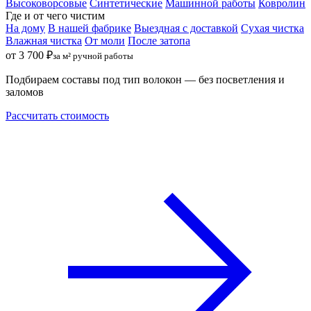
Высоковорсовые
Синтетические
Машинной работы
Ковролин
Где и от чего чистим
На дому
В нашей фабрике
Выездная с доставкой
Сухая чистка
Влажная чистка
От моли
После затопа
от 3 700 ₽
за м² ручной работы
Подбираем составы под тип волокон — без посветления и
заломов
Рассчитать стоимость