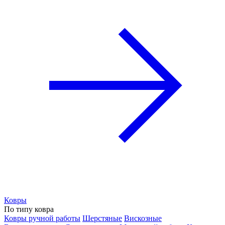
Ковры
По типу ковра
Ковры ручной работы
Шерстяные
Вискозные