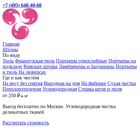
+7 (495) 648-40-68
Главная
Шторы
По виду
Тюль
Французская тюль
Портьеры однослойные
Портьеры на
подкладе
Римские шторы
Ламбрекены и балдахины
Портьеры
и тюль
На люверсах
Где и как чистим
На весу без снятия
Выездная на дом
На фабрике
Сухая чистка
Перхлорэтиленом
Углеводородная
Стирка штор и тюля
от 250 ₽
за м²
Выезд бесплатно по Москве. Углеводородная чистка
деликатных тканей
Рассчитать стоимость