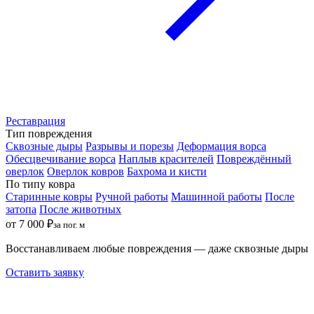
Реставрация
Тип повреждения
Сквозные дыры
Разрывы и порезы
Деформация ворса
Обесцвечивание ворса
Наплыв красителей
Повреждённый
оверлок
Оверлок ковров
Бахрома и кисти
По типу ковра
Старинные ковры
Ручной работы
Машинной работы
После
затопа
После животных
от 7 000 ₽
за пог. м
Восстанавливаем любые повреждения — даже сквозные дыры
Оставить заявку