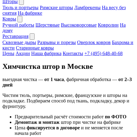
Шторы
Тюль и портьеры
Римские шторы
Ламбрекены
На весу без
снятия
На фабрике
Ковры
Ручной работы
Шерстяные
Высоковорсовые
Ковролин
На
дому
Реставрация
Сквозные дыры
Разрывы и порезы
Оверлок ковров
Бахрома и
кисти
Старинные ковры
Цены
Акции
Наша фабрика
Контакты
+7 (495) 648-40-68
Химчистка штор в Москве
выездная чистка —
от 1 часа
, фабричная обработка —
от 2–3
дней
Чистим тюль, портьеры, римские, французские и шторы на
подкладке. Подбираем способ под ткань, подкладку, декор и
фурнитуру.
Предварительный расчёт стоимости работ
по ФОТО
Демонтаж и монтаж
штор при чистке на фабрике
Цена
фиксируется в договоре
и не меняется после
начала работ