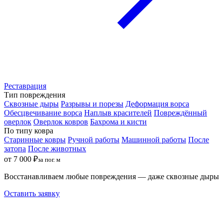
Реставрация
Тип повреждения
Сквозные дыры
Разрывы и порезы
Деформация ворса
Обесцвечивание ворса
Наплыв красителей
Повреждённый
оверлок
Оверлок ковров
Бахрома и кисти
По типу ковра
Старинные ковры
Ручной работы
Машинной работы
После
затопа
После животных
от 7 000 ₽
за пог. м
Восстанавливаем любые повреждения — даже сквозные дыры
Оставить заявку