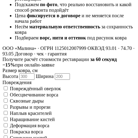
Подскажем
по фото
, что реально восстановить и какой
способ ремонта подойдёт
Цена
фиксируется в договоре
и не меняется после
начала работ
Несём
материальную ответственность
за сохранность
ковра
Подбираем
ворс, нити и оттенок
под рисунок ковра
ООО «Малина» · ОГРН 1125012007999
ОКВЭД 93.01 · 74.70 ·
93.05
Договор · чек · гарантия
Получите расчёт стоимости реставрации
за 60 секунд
−15%
при онлайн-заявке
Размер ковра, см
Высота
Ширина
Повреждения
Повреждённый оверлок
Обесцвечивание ворса
Сквозные дыры
Разрывы и прорези
Наплыв красителей
Наращивание кистей
Деформация ворса
Покраска ворса
Сшивание частей