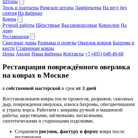
Шторы
Тюль и портьеры
Римские шторы
Ламбрекены
На весу без
снятия
На фабрике
Ковры
Ручной работы
Шерстяные
Высоковорсовые
Ковролин
На
дому
Реставрация
Сквозные дыры
Разрывы и порезы
Оверлок ковров
Бахрома и
кисти
Старинные ковры
Цены
Акции
Наша фабрика
Контакты
+7 (495) 648-40-68
Реставрация повреждённого оверлока
на коврах в Москве
в
собственной мастерской
в срок
от 3 дней
Восстанавливаем ковры после прожогов, разрывов, сквозных
дыр, повреждения оверлока, износа бахромы, обесцвечивания
и утраты ворса. Работаем с коврами ручной и машинной
работы, шерстяными, шёлковыми, вискозными,
синтетическими и старинными изделиями.
Сохраняем
рисунок, фактуру и форму
ковра после
реставрации