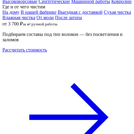
Высоковорсовые
Синтетические
Машинной работы
Ковролин
Где и от чего чистим
На дому
В нашей фабрике
Выездная с доставкой
Сухая чистка
Влажная чистка
От моли
После затопа
от 3 700 ₽
за м² ручной работы
Подбираем составы под тип волокон — без посветления и
заломов
Рассчитать стоимость