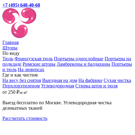
+7 (495) 648-40-68
Главная
Шторы
По виду
Тюль
Французская тюль
Портьеры однослойные
Портьеры на
подкладе
Римские шторы
Ламбрекены и балдахины
Портьеры
и тюль
На люверсах
Где и как чистим
На весу без снятия
Выездная на дом
На фабрике
Сухая чистка
Перхлорэтиленом
Углеводородная
Стирка штор и тюля
от 250 ₽
за м²
Выезд бесплатно по Москве. Углеводородная чистка
деликатных тканей
Рассчитать стоимость