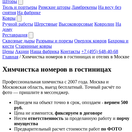
Шторы
Тюль и портьеры
Римские шторы
Ламбрекены
На весу без
снятия
На фабрике
Ковры
Ручной работы
Шерстяные
Высоковорсовые
Ковролин
На
дому
Реставрация
Сквозные дыры
Разрывы и порезы
Оверлок ковров
Бахрома и
кисти
Старинные ковры
Цены
Акции
Наша фабрика
Контакты
+7 (495) 648-40-68
Главная
/
Химчистка номеров в гостиницах и отелях в Москве
Химчистка номеров в гостиницах
Профессиональная химчистка с 2007 года. Москва и
Московская область, выезд бесплатный. Точный расчёт по
фото — пришлите в мессенджер.
Приедем на объект точно в срок, опоздаем -
вернем 500
руб.
Цена не изменится,
фиксируем в договоре
Несем
ответственность
за проделанную работу и
порчу
имущества
Предварительный расчет стоимости работ
по ФОТО