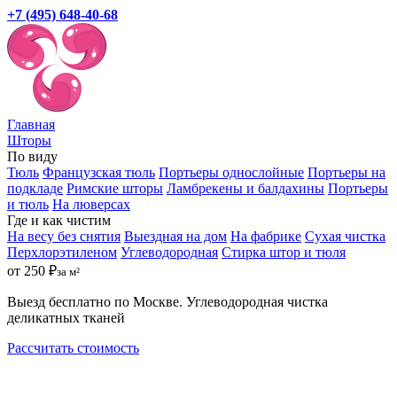
+7 (495) 648-40-68
Главная
Шторы
По виду
Тюль
Французская тюль
Портьеры однослойные
Портьеры на
подкладе
Римские шторы
Ламбрекены и балдахины
Портьеры
и тюль
На люверсах
Где и как чистим
На весу без снятия
Выездная на дом
На фабрике
Сухая чистка
Перхлорэтиленом
Углеводородная
Стирка штор и тюля
от 250 ₽
за м²
Выезд бесплатно по Москве. Углеводородная чистка
деликатных тканей
Рассчитать стоимость