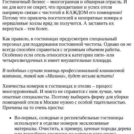
Гостиничный бизнес – многогранная и обширная отрасль. И
ни для кого не секрет, что процветание и успех отеля
напрямую связан с чистотой в КАЖДОМ его помещении!
Потому что привлечь посетителей в неопрятные номера и
неряшливые холлы вряд ли получится. А заставить их
вернуться – тем более.
Как правило, в гостиницах предусмотрен специальный
персонал для поддержания постоянной чистоты. Однако он не
всегда способен справиться с огромным объемом работы.
Особенно если отель относится к категории пяти- или
четырехзвездочных и имеет внушительные площади.
В подобных случаях помощь профессиональной клининговой
компании, такой как «Малина», будет весьма кстати!
Химчистка номеров в гостиницах и отелях – процесс
многоуровневый. И никто не справится с ним лучше, чем
опытные специалисты. Поэтому выбирать фирму для уборки
помещений отеля в Москве нужно с особой тщательностью.
Причины на то очень просты:
Во-первых, солидные и респектабельные гостиницы
используют в отделке номеров эксклюзивные
материалы. Очистить, к примеру, ценные породы дерева
или тончайшие занавески из натурального шелка –