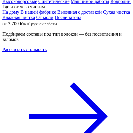
Высоковорсовые
Синтетические
Машинной работы
Ковролин
Где и от чего чистим
На дому
В нашей фабрике
Выездная с доставкой
Сухая чистка
Влажная чистка
От моли
После затопа
от 3 700 ₽
за м² ручной работы
Подбираем составы под тип волокон — без посветления и
заломов
Рассчитать стоимость