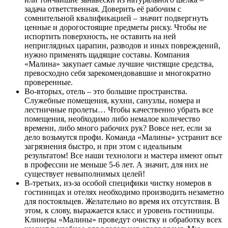
задача ответственная. Доверить её рабочим с
сомнительной квалификацией – значит подвергнуть
ценные и дорогостоящие предметы риску. Чтобы не
испортить поверхность, не оставить на ней
неприглядных царапин, разводов и иных повреждений,
нужно применять щадящие составы. Компания
«Малина» закупает самые лучшие чистящие средства,
превосходно себя зарекомендовавшие и многократно
проверенные.
Во-вторых, отель – это большие пространства.
Служебные помещения, кухни, санузлы, номера и
лестничные пролеты… Чтобы качественно убрать все
помещения, необходимо либо немалое количество
времени, либо много рабочих рук? Вовсе нет, если за
дело возьмутся профи. Команда «Малины» устранит все
загрязнения быстро, и при этом с идеальным
результатом! Все наши технологи и мастера имеют опыт
в профессии не меньше 5-6 лет. А значит, для них не
существует невыполнимых целей!
В-третьих, из-за особой специфики чистку номеров в
гостиницах и отелях необходимо производить незаметно
для постояльцев. Желательно во время их отсутствия. В
этом, к слову, выражается класс и уровень гостиницы.
Клинеры «Малины» проведут очистку и обработку всех