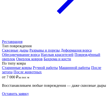
Реставрация
Тип повреждения
Сквозные дыры
Разрывы и порезы
Деформация ворса
Обесцвечивание ворса
Наплыв красителей
Повреждённый
оверлок
Оверлок ковров
Бахрома и кисти
По типу ковра
Старинные ковры
Ручной работы
Машинной работы
После
затопа
После животных
от 7 000 ₽
за пог. м
Восстанавливаем любые повреждения — даже сквозные дыры
Оставить заявку