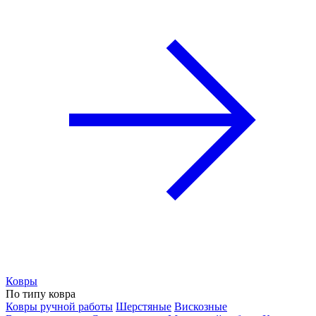
Ковры
По типу ковра
Ковры ручной работы
Шерстяные
Вискозные