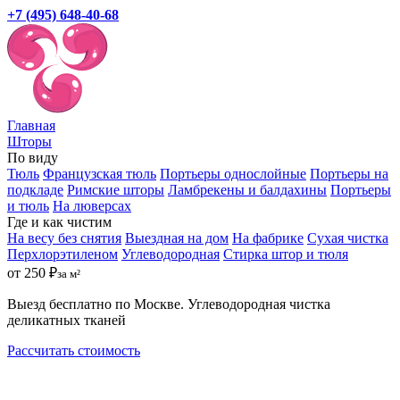
+7 (495) 648-40-68
Главная
Шторы
По виду
Тюль
Французская тюль
Портьеры однослойные
Портьеры на
подкладе
Римские шторы
Ламбрекены и балдахины
Портьеры
и тюль
На люверсах
Где и как чистим
На весу без снятия
Выездная на дом
На фабрике
Сухая чистка
Перхлорэтиленом
Углеводородная
Стирка штор и тюля
от 250 ₽
за м²
Выезд бесплатно по Москве. Углеводородная чистка
деликатных тканей
Рассчитать стоимость