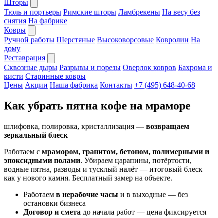
Шторы
Тюль и портьеры
Римские шторы
Ламбрекены
На весу без
снятия
На фабрике
Ковры
Ручной работы
Шерстяные
Высоковорсовые
Ковролин
На
дому
Реставрация
Сквозные дыры
Разрывы и порезы
Оверлок ковров
Бахрома и
кисти
Старинные ковры
Цены
Акции
Наша фабрика
Контакты
+7 (495) 648-40-68
Как убрать пятна кофе на мраморе
шлифовка, полировка, кристаллизация —
возвращаем
зеркальный блеск
Работаем с
мрамором, гранитом, бетоном, полимерными и
эпоксидными полами
. Убираем царапины, потёртости,
водные пятна, разводы и тусклый налёт — итоговый блеск
как у нового камня. Бесплатный замер на объекте.
Работаем
в нерабочие часы
и в выходные — без
остановки бизнеса
Договор и смета
до начала работ — цена фиксируется