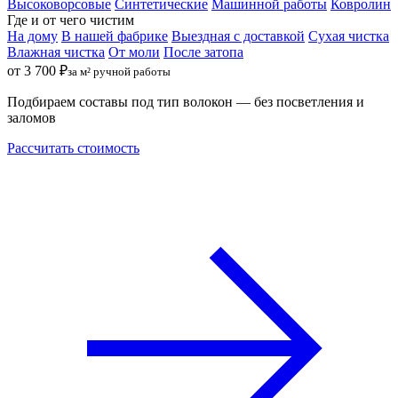
Высоковорсовые
Синтетические
Машинной работы
Ковролин
Где и от чего чистим
На дому
В нашей фабрике
Выездная с доставкой
Сухая чистка
Влажная чистка
От моли
После затопа
от 3 700 ₽
за м² ручной работы
Подбираем составы под тип волокон — без посветления и
заломов
Рассчитать стоимость