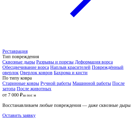
Реставрация
Тип повреждения
Сквозные дыры
Разрывы и порезы
Деформация ворса
Обесцвечивание ворса
Наплыв красителей
Повреждённый
оверлок
Оверлок ковров
Бахрома и кисти
По типу ковра
Старинные ковры
Ручной работы
Машинной работы
После
затопа
После животных
от 7 000 ₽
за пог. м
Восстанавливаем любые повреждения — даже сквозные дыры
Оставить заявку