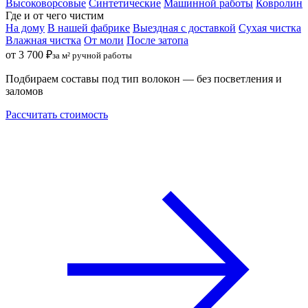
Высоковорсовые
Синтетические
Машинной работы
Ковролин
Где и от чего чистим
На дому
В нашей фабрике
Выездная с доставкой
Сухая чистка
Влажная чистка
От моли
После затопа
от 3 700 ₽
за м² ручной работы
Подбираем составы под тип волокон — без посветления и
заломов
Рассчитать стоимость