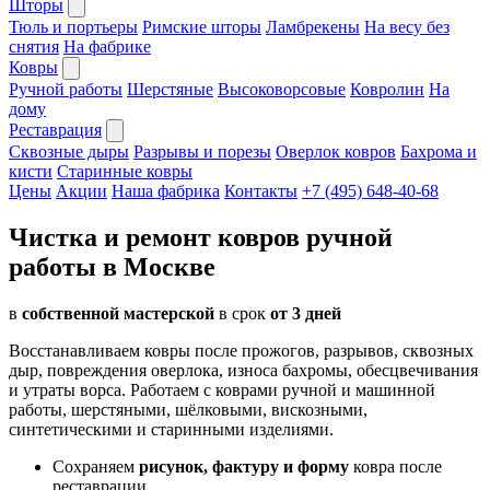
Шторы
Тюль и портьеры
Римские шторы
Ламбрекены
На весу без
снятия
На фабрике
Ковры
Ручной работы
Шерстяные
Высоковорсовые
Ковролин
На
дому
Реставрация
Сквозные дыры
Разрывы и порезы
Оверлок ковров
Бахрома и
кисти
Старинные ковры
Цены
Акции
Наша фабрика
Контакты
+7 (495) 648-40-68
Чистка и ремонт ковров ручной
работы в Москве
в
собственной мастерской
в срок
от 3 дней
Восстанавливаем ковры после прожогов, разрывов, сквозных
дыр, повреждения оверлока, износа бахромы, обесцвечивания
и утраты ворса. Работаем с коврами ручной и машинной
работы, шерстяными, шёлковыми, вискозными,
синтетическими и старинными изделиями.
Сохраняем
рисунок, фактуру и форму
ковра после
реставрации