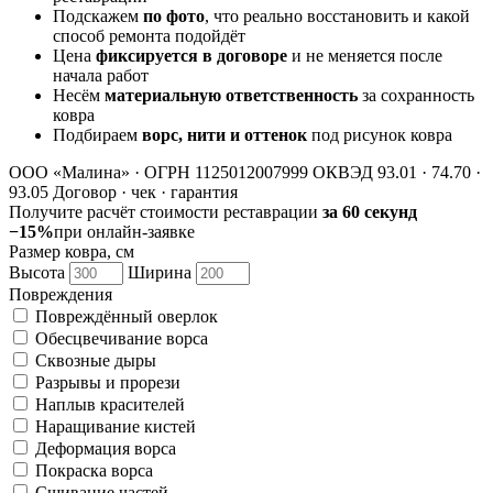
Подскажем
по фото
, что реально восстановить и какой
способ ремонта подойдёт
Цена
фиксируется в договоре
и не меняется после
начала работ
Несём
материальную ответственность
за сохранность
ковра
Подбираем
ворс, нити и оттенок
под рисунок ковра
ООО «Малина» · ОГРН 1125012007999
ОКВЭД 93.01 · 74.70 ·
93.05
Договор · чек · гарантия
Получите расчёт стоимости реставрации
за 60 секунд
−15%
при онлайн-заявке
Размер ковра, см
Высота
Ширина
Повреждения
Повреждённый оверлок
Обесцвечивание ворса
Сквозные дыры
Разрывы и прорези
Наплыв красителей
Наращивание кистей
Деформация ворса
Покраска ворса
Сшивание частей