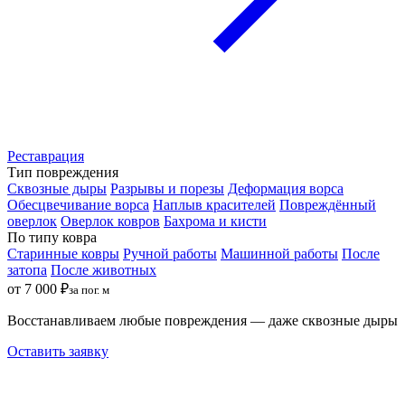
Реставрация
Тип повреждения
Сквозные дыры
Разрывы и порезы
Деформация ворса
Обесцвечивание ворса
Наплыв красителей
Повреждённый
оверлок
Оверлок ковров
Бахрома и кисти
По типу ковра
Старинные ковры
Ручной работы
Машинной работы
После
затопа
После животных
от 7 000 ₽
за пог. м
Восстанавливаем любые повреждения — даже сквозные дыры
Оставить заявку