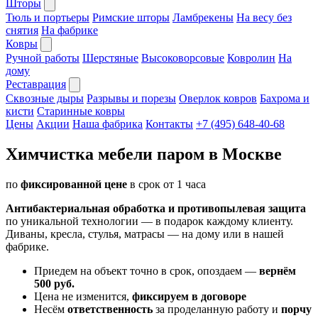
Шторы
Тюль и портьеры
Римские шторы
Ламбрекены
На весу без
снятия
На фабрике
Ковры
Ручной работы
Шерстяные
Высоковорсовые
Ковролин
На
дому
Реставрация
Сквозные дыры
Разрывы и порезы
Оверлок ковров
Бахрома и
кисти
Старинные ковры
Цены
Акции
Наша фабрика
Контакты
+7 (495) 648-40-68
Химчистка мебели паром в Москве
по
фиксированной цене
в срок от 1 часа
Антибактериальная обработка и противопылевая защита
по уникальной технологии — в подарок каждому клиенту.
Диваны, кресла, стулья, матрасы — на дому или в нашей
фабрике.
Приедем на объект точно в срок, опоздаем —
вернём
500 руб.
Цена не изменится,
фиксируем в договоре
Несём
ответственность
за проделанную работу и
порчу