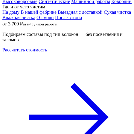
Высоковорсовые
Синтетические
Машинной работы
Ковролин
Где и от чего чистим
На дому
В нашей фабрике
Выездная с доставкой
Сухая чистка
Влажная чистка
От моли
После затопа
от 3 700 ₽
за м² ручной работы
Подбираем составы под тип волокон — без посветления и
заломов
Рассчитать стоимость