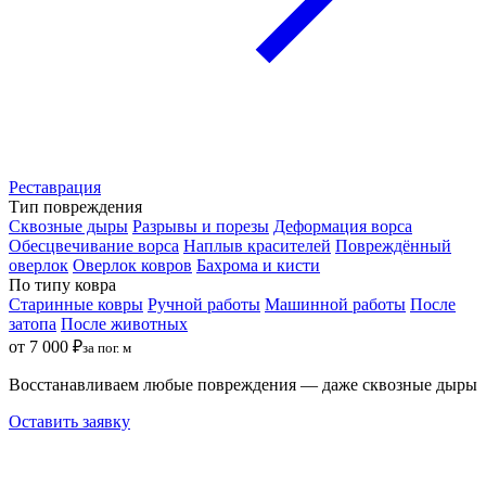
Реставрация
Тип повреждения
Сквозные дыры
Разрывы и порезы
Деформация ворса
Обесцвечивание ворса
Наплыв красителей
Повреждённый
оверлок
Оверлок ковров
Бахрома и кисти
По типу ковра
Старинные ковры
Ручной работы
Машинной работы
После
затопа
После животных
от 7 000 ₽
за пог. м
Восстанавливаем любые повреждения — даже сквозные дыры
Оставить заявку