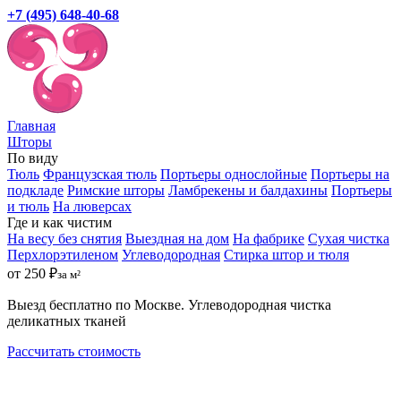
+7 (495) 648-40-68
Главная
Шторы
По виду
Тюль
Французская тюль
Портьеры однослойные
Портьеры на
подкладе
Римские шторы
Ламбрекены и балдахины
Портьеры
и тюль
На люверсах
Где и как чистим
На весу без снятия
Выездная на дом
На фабрике
Сухая чистка
Перхлорэтиленом
Углеводородная
Стирка штор и тюля
от 250 ₽
за м²
Выезд бесплатно по Москве. Углеводородная чистка
деликатных тканей
Рассчитать стоимость