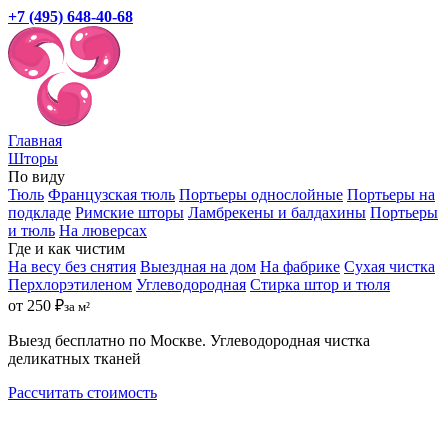
+7 (495) 648-40-68
Главная
Шторы
По виду
Тюль
Французская тюль
Портьеры однослойные
Портьеры на
подкладе
Римские шторы
Ламбрекены и балдахины
Портьеры
и тюль
На люверсах
Где и как чистим
На весу без снятия
Выездная на дом
На фабрике
Сухая чистка
Перхлорэтиленом
Углеводородная
Стирка штор и тюля
от 250 ₽
за м²
Выезд бесплатно по Москве. Углеводородная чистка
деликатных тканей
Рассчитать стоимость