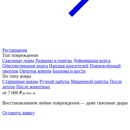
Реставрация
Тип повреждения
Сквозные дыры
Разрывы и порезы
Деформация ворса
Обесцвечивание ворса
Наплыв красителей
Повреждённый
оверлок
Оверлок ковров
Бахрома и кисти
По типу ковра
Старинные ковры
Ручной работы
Машинной работы
После
затопа
После животных
от 7 000 ₽
за пог. м
Восстанавливаем любые повреждения — даже сквозные дыры
Оставить заявку