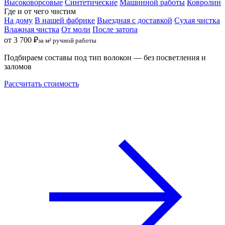
Высоковорсовые
Синтетические
Машинной работы
Ковролин
Где и от чего чистим
На дому
В нашей фабрике
Выездная с доставкой
Сухая чистка
Влажная чистка
От моли
После затопа
от 3 700 ₽
за м² ручной работы
Подбираем составы под тип волокон — без посветления и
заломов
Рассчитать стоимость