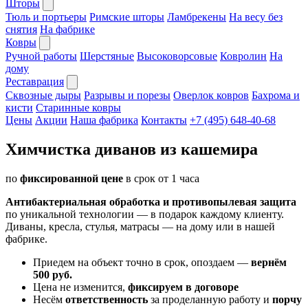
Шторы
Тюль и портьеры
Римские шторы
Ламбрекены
На весу без
снятия
На фабрике
Ковры
Ручной работы
Шерстяные
Высоковорсовые
Ковролин
На
дому
Реставрация
Сквозные дыры
Разрывы и порезы
Оверлок ковров
Бахрома и
кисти
Старинные ковры
Цены
Акции
Наша фабрика
Контакты
+7 (495) 648-40-68
Химчистка диванов из кашемира
по
фиксированной цене
в срок от 1 часа
Антибактериальная обработка и противопылевая защита
по уникальной технологии — в подарок каждому клиенту.
Диваны, кресла, стулья, матрасы — на дому или в нашей
фабрике.
Приедем на объект точно в срок, опоздаем —
вернём
500 руб.
Цена не изменится,
фиксируем в договоре
Несём
ответственность
за проделанную работу и
порчу